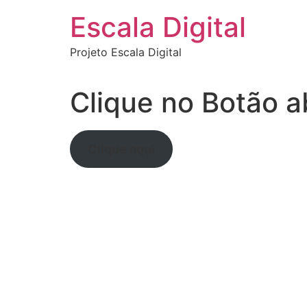
Ir
Escala Digital
para
o
Projeto Escala Digital
conteúdo
Clique no Botão a
Clique aqui